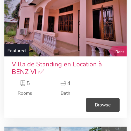
Featured
Rent
Villa de Standing en Location à
BENZ VI ✅
5
4
Rooms
Bath
Browse