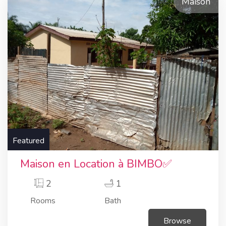
Maison
Featured
Maison en Location à BIMBO✅
2
1
Rooms
Bath
Browse