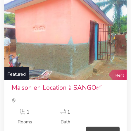
Featured
Rent
Maison en Location à SANGO✅
1
1
Rooms
Bath