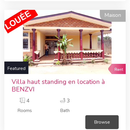
Maison
Featured
Rent
Villa haut standing en location à
BENZVI
4
3
Rooms
Bath
Browse