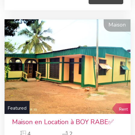
Maison
Featured
Rent
Maison en Location à BOY RABE✅
4
2