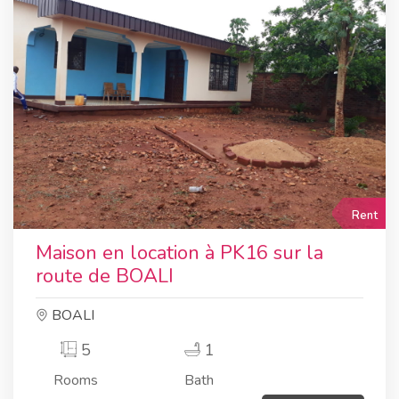
Rent
Maison en location à PK16 sur la
route de BOALI
BOALI
5
1
Rooms
Bath