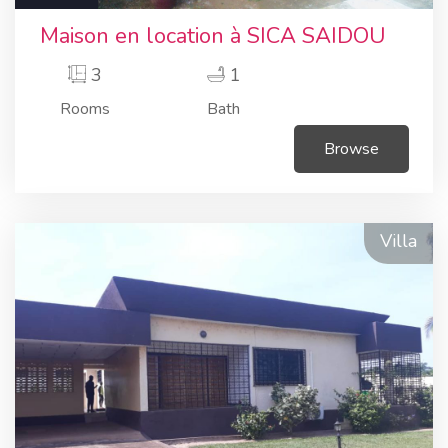
Maison en location à SICA SAIDOU
3
1
Rooms
Bath
Browse
Villa