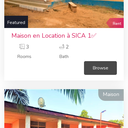
Featured
Rent
Maison en Location à SICA 1✅
3
2
Rooms
Bath
Browse
Maison