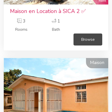
Rent
Maison en Location à SICA 2 ✅
3
1
Rooms
Bath
Browse
Maison