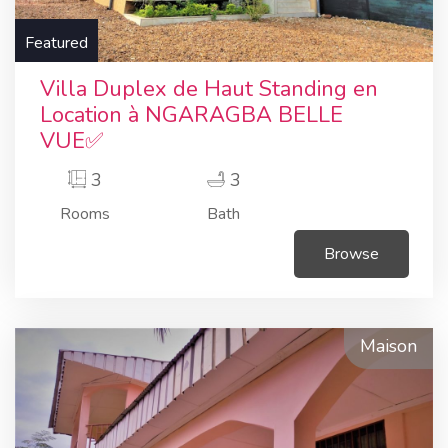
Featured
Villa Duplex de Haut Standing en
Location à NGARAGBA BELLE
VUE✅
3
3
Rooms
Bath
Browse
Maison