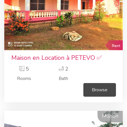
Rent
Maison en Location à PETEVO ✅
5
2
Rooms
Bath
Browse
Maison