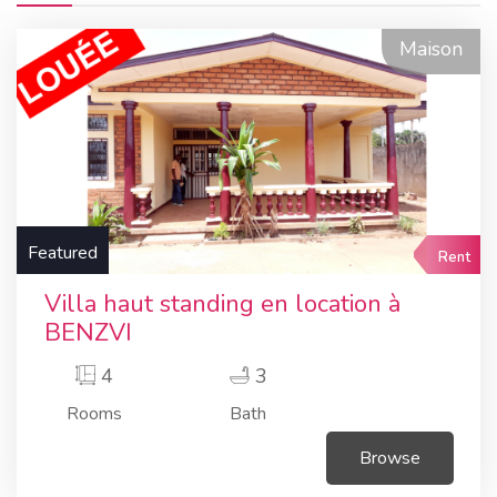
Maison
Featured
Rent
Villa haut standing en location à
BENZVI
4
3
Rooms
Bath
Browse