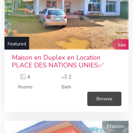
Featured
Sale
Maison en Duplex en Location
PLACE DES NATIONS UNIES✅
4
2
Rooms
Bath
Browse
Maison