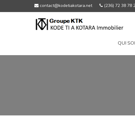
contact@kodetiakotara.net
(236) 72 38 78 
QUI S